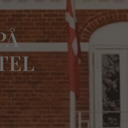
PÅ
TEL