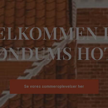
ELKOMMEN 
ØNDUMS HO
Se vores sommeroplevelser her