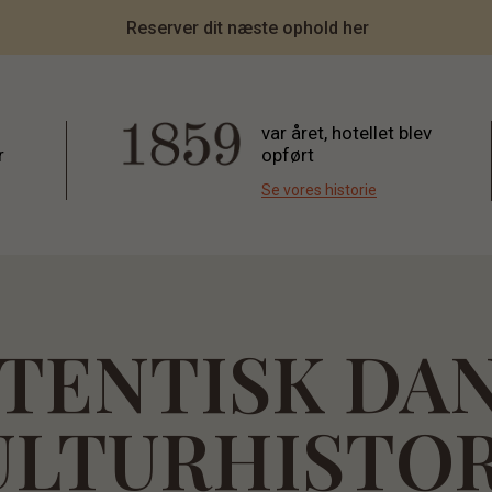
Reserver dit næste ophold her
var året, hotellet blev
r
opført
Se vores historie
TENTISK DA
ULTURHISTOR