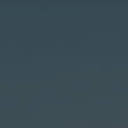
Events
estaurant
Ophold
Selskaber
Konferencer
Ho