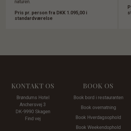
naturen.
P
Pris pr. person fra DKK 1.095,00 i
s
standardværelse
KONTAKT OS
BOOK OS
Brøndums Hotel
Book bord i restauranten
Anchersvej 3
Book overnatning
DK-9990 Skagen
Book Hverdagsophold
Find vej
Book Weekendophold