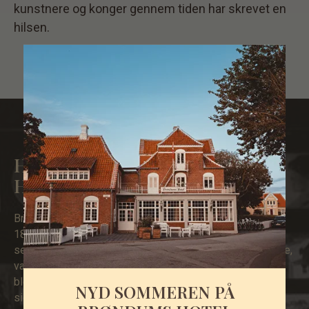
kunstnere og konger gennem tiden har skrevet en
hilsen.
HISTORIEN OM BRØNDUMS
HOTEL
Brøndums Hotel var oprindeligt en købmandsgård, som i
1859 blev udvidet med et par værelser til udlejning. Og
selvom hotellets ejer, Degn Brøndum, var en nøjsom herre,
var han ikke så lidt ambitiøs på hotellets vegne. Faktisk
blev hotellet udvidet utallige gange, så det forvandlede
NYD SOMMEREN PÅ
sig fra en købmandsgård til et af Danmarks største og