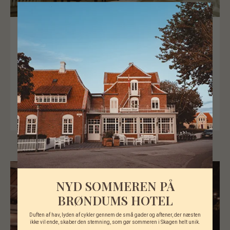
BRØNDUMS OPHOLD
3-dages signaturophold - 2 overnatninger.
Den ultimative Brøndums-oplevelse med middag,
frokost, delikat morgenmad og
eftermiddagskaffe med søde fristelser.
Kan bookes i hverdagene og som
weekendophold.
NYD SOMMEREN PÅ
BRØNDUMS HOTEL
Duften af hav, lyden af cykler gennem de små gader og aftener, der næsten
ikke vil ende, skaber den stemning, som gør sommeren i Skagen helt unik.