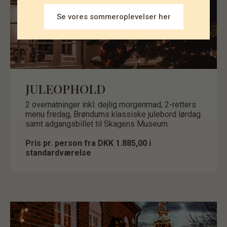
Se vores sommeroplevelser her
JULEOPHOLD
2 overnatninger inkl. dejlig morgenmad, 2-retters
menu fredag, Brøndums klassiske julebord lørdag
samt adgangsbillet til Skagens Museum.
Pris pr. person fra DKK 1.885,00 i
standardværelse