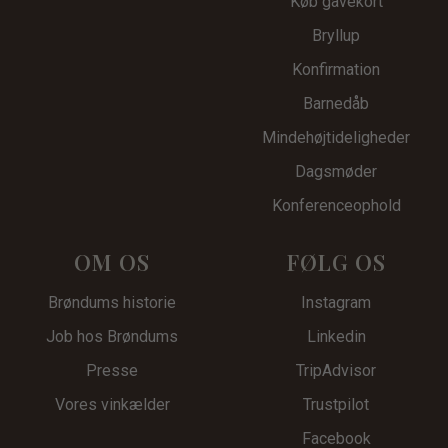
Køb gavekort
Bryllup
Konfirmation
Barnedåb
Mindehøjtid
eligheder
Dagsmøder
Konferenceophold
OM OS
FØLG OS
Brøndums historie
Instagram
Job hos Brøndums
Linkedin
Presse
TripAdvisor
Vores vinkælder
Trustpilot
Facebook