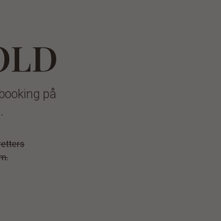
OLD
 booking på
.
retters
m.