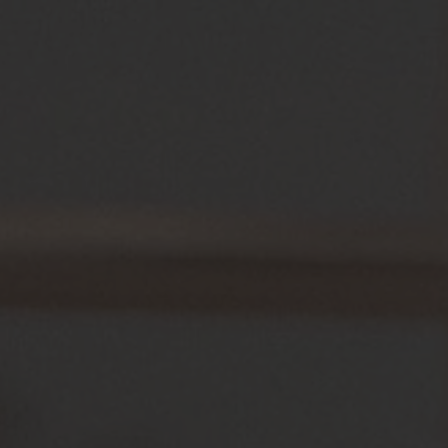
Events
estaurant
Ophold
Selskaber
Konferencer
Ho