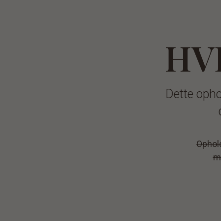
HV
Dette opho
Ophold
m