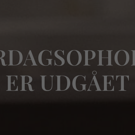
RDAGSOPHO
ER UDGÅET