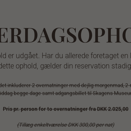
ERDAGSOPH
ld er udgået. Har du allerede foretaget en
dette ophold, gælder din reservation stadig
et inkluderer 2 overnatninger med dejlig morgenmad, 2-
iddag begge dage samt adgangsbillet til Skagens Museu
Pris pr. person for to overnatninger fra DKK 2.025,00
(Tillæg enkeltværelse DKK 300,00 per nat)