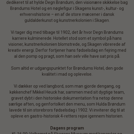
dedikeret til at hylde Degn Brøndum, den visionære skikkelse bag
Brøndums Hotel og en nøglefigur i Skagens kunst-, kultur- og
erhvervshistorie – en af de store mæcener i dansk
guldalderkunst og kunstnerkolonien i Skagen.
Vi tager dig med tilbage til 1902, det år hvor Degn Brøndums
karriere kulminerede. Hotellet stod som et symbol på hans
visioner, kunstnerkolonien blomstrede, og Skagen vibrerede af
kreativ energi. Derfor fortjener hans fødselsdag en fejring med
al den pomp og pragt, som han selv ville have sat pris på.
Som altid er udgangspunktet for Brøndums Hotel, den gode
kvalitet i mad og oplevelse.
Vi dækker op ved langbord, som man gjorde dengang, og
køkkenchef Mikkel Heuck har, sammen med sit dygtige team,
gravet dybt i den historiske dokumentation fra netop denne
særlige aften, og genfortolket den menu, som Hulda Brøndum
lavede til sin storebrors fødselsdag i 1902. Vi inviterer dig til at
opleve en gastro-historisk 4-retters rejse igennem historien.
Dagens program