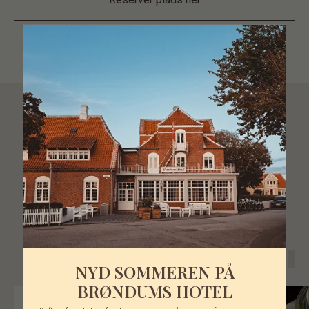
VORES EVENTS
Kom i trygge hænder – hold jeres event hos
Brøndums Hotel.
NYD SOMMEREN PÅ
BRØNDUMS HOTEL