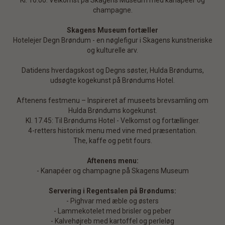
Kl. 16.00: Velkomst på Skagens Museum med kanapéer og
champagne.
Skagens Museum fortæller
Hotelejer Degn Brøndum - en nøglefigur i Skagens kunstneriske
og kulturelle arv.
Datidens hverdagskost og Degns søster, Hulda Brøndums,
udsøgte kogekunst på Brøndums Hotel.
Aftenens festmenu – Inspireret af museets brevsamling om
Hulda Brøndums kogekunst.
Kl. 17.45: Til Brøndums Hotel - Velkomst og fortællinger.
4-retters historisk menu med vine med præsentation.
The, kaffe og petit fours.
Aftenens menu:
- Kanapéer og champagne på Skagens Museum
Servering i Regentsalen på Brøndums:
- Pighvar med æble og østers
- Lammekotelet med brisler og peber
- Kalvehøjreb med kartoffel og perleløg