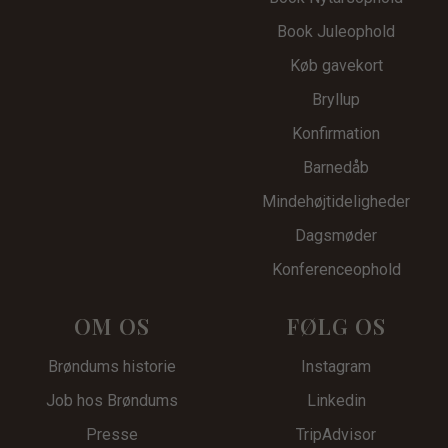
Book Juleophold
Køb gavekort
Bryllup
Konfirmation
Barnedåb
Mindehøjtid
eligheder
Dagsmøder
Konferenceophold
OM OS
FØLG OS
Brøndums historie
Instagram
Job hos Brøndums
Linkedin
Presse
TripAdvisor