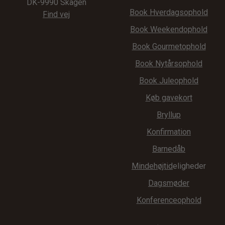
DK-9990 Skagen
Book Hverdagsophold
Find vej
Book Weekendophold
Book Gourmetophold
Book Nytårsophold
Book Juleophold
Køb gavekort
Bryllup
Konfirmation
Barnedåb
Mindehøjtid
eligheder
Dagsmøder
Konferenceophold