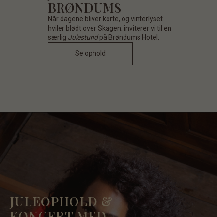
BRØNDUMS
Når dagene bliver korte, og vinterlyset
hviler blødt over Skagen, inviterer vi til en
særlig
Julestund
på Brøndums Hotel.
Se ophold
JULEOPHOLD &
KONCERT MED