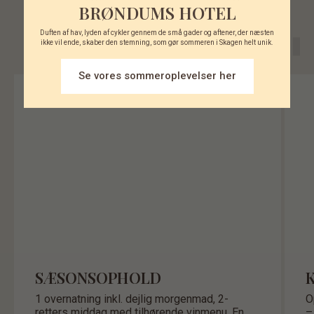
BRØNDUMS HOTEL
Duften af hav, lyden af cykler gennem de små gader og aftener, der næsten
ikke vil ende, skaber den stemning, som gør sommeren i Skagen helt unik.
Se vores sommeroplevelser her
FORÅR
SÆSONSOPHOLD
1 overnatning inkl. dejlig morgenmad, 2-
O
retters middag med tilhørende vinmenu. En
–