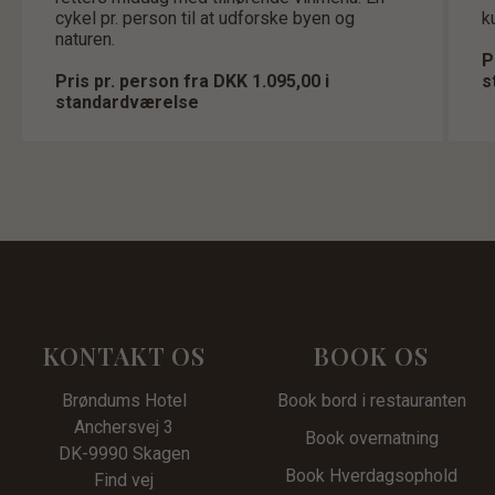
cykel pr. person til at udforske byen og
k
naturen.
P
Pris pr. person fra DKK 1.095,00 i
s
standardværelse
KONTAKT OS
BOOK OS
Brøndums Hotel
Book bord i restauranten
Anchersvej 3
Book overnatning
DK-9990 Skagen
Book Hverdagsophold
Find vej